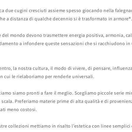
a due cugini cresciuti assieme spesso giocando nella falegnam
che a distanza di qualche decennio si è trasformato in armore®
se del mondo devono trasmettere energia positiva, armonia, ca
redamento a infondere queste sensazioni che si racchiudono in
 centro, la nostra cultura, il modo di vivere, di pensare, influenz
in cui le rielaboriamo per renderle universali.
cciamo siamo pronti a fare il meglio. Scegliamo piccole serie mi
 scala. Preferiamo materie prime di alta qualità e di provenienz
ati meno costosi.
tre collezioni mettiamo in risalto l’estetica con linee semplici