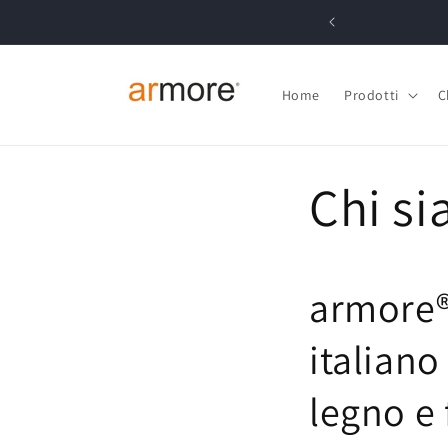
Vai
direttamente
ai contenuti
Home
Prodotti
C
Chi s
armore®
italiano
legno e 