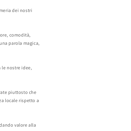
o
eria dei nostri
g
.
r
a
lore, comodità,
f
 una parola magica,
i
c
a
a le nostre idee,
rate piuttosto che
a locale rispetto a
 dando valore alla