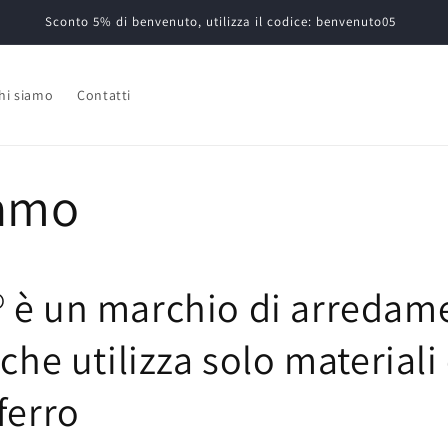
Sconto 5% di benvenuto, utilizza il codice: benvenuto05
hi siamo
Contatti
iamo
 è un marchio di arredam
 che utilizza solo material
ferro