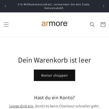
Direkt
5 % Willkommensrabatt, verwenden Sie den Code:
zum
benvenuto05
Inhalt
Warenko
Dein Warenkorb ist leer
Weiter shoppen
Hast du ein Konto?
Logge dich ein
, damit es beim Checkout schneller geht.