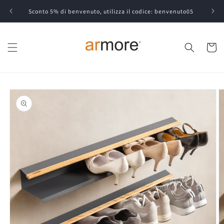
Ir
directamente
Sconto 5% di benvenuto, utilizza il codice: benvenuto05
al contenido
Carrito
Ir
directamente
a la
información
del producto