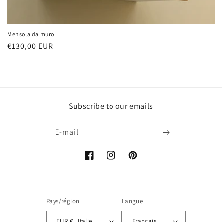
Mensola da muro
Prix
€130,00 EUR
habituel
Subscribe to our emails
E-mail
Facebook
Instagram
Pinterest
Pays/région
Langue
EUR € | Italie
Français