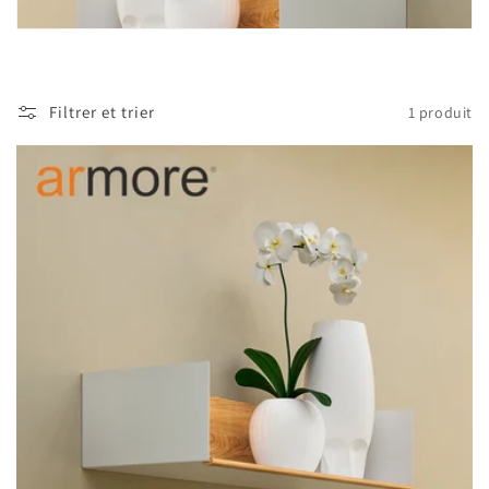
t
i
o
Filtrer et trier
1 produit
n
: