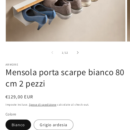
Apri
A
contenuti
c
multimediali
m
su
1
/
12
1
2
in
in
ARMORE
finestra
fi
Mensola porta scarpe bianco 80
modale
m
cm 2 pezzi
Prezzo
€129,00 EUR
di
Imposte incluse.
Spese di spedizione
calcolate al check-out.
listino
Colore
Bianco
Grigio ardesia