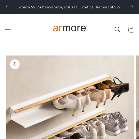
Vai
direttamente
Sconto 5% di benvenuto, utilizza il codice: benvenuto05
ai contenuti
Carrell
Passa alle
informazioni
sul prodotto