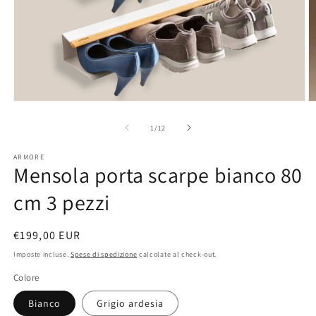
Apri
A
contenuti
c
multimediali
m
su
1
/
12
1
3
in
in
ARMORE
finestra
fi
Mensola porta scarpe bianco 80
modale
m
cm 3 pezzi
Prezzo
€199,00 EUR
di
Imposte incluse.
Spese di spedizione
calcolate al check-out.
listino
Colore
Bianco
Grigio ardesia