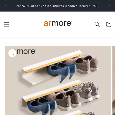
Vai
direttamente
Sconto 5% di benvenuto, utilizza il codice: benvenuto05
ai contenuti
Carrell
Passa alle
informazioni
sul prodotto