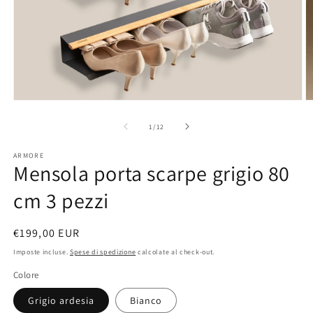
Apri
A
contenuti
c
multimediali
m
su
1
/
12
1
3
in
in
ARMORE
finestra
fi
Mensola porta scarpe grigio 80
modale
m
cm 3 pezzi
Prezzo
€199,00 EUR
di
Imposte incluse.
Spese di spedizione
calcolate al check-out.
listino
Colore
Grigio ardesia
Bianco