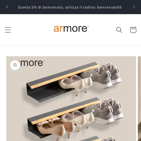
Vai
direttamente
Sconto 5% di benvenuto, utilizza il codice: benvenuto05
ai contenuti
Carrell
Passa alle
informazioni
sul prodotto