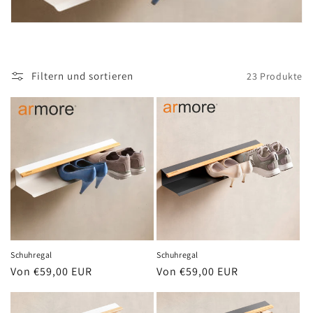
r
i
e
Filtern und sortieren
23 Produkte
:
Schuhregal
Schuhregal
Normaler
Von €59,00 EUR
Normaler
Von €59,00 EUR
Preis
Preis