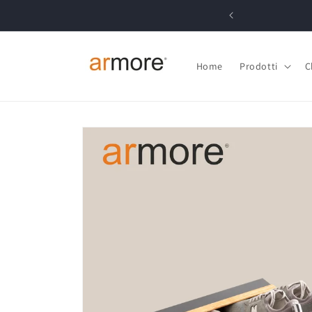
et
passer
 utilizza il codice: benvenuto05
au
contenu
Home
Prodotti
C
Passer aux
informations
produits