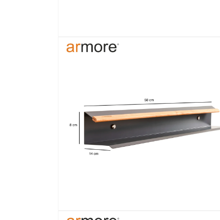
Ouvrir
le
média
20
dans
une
fenêtre
modale
Ouvrir