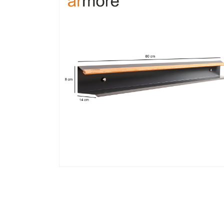
le
média
22
dans
une
fenêtre
modale
Ouvrir
le
média
24
dans
une
fenêtre
modale