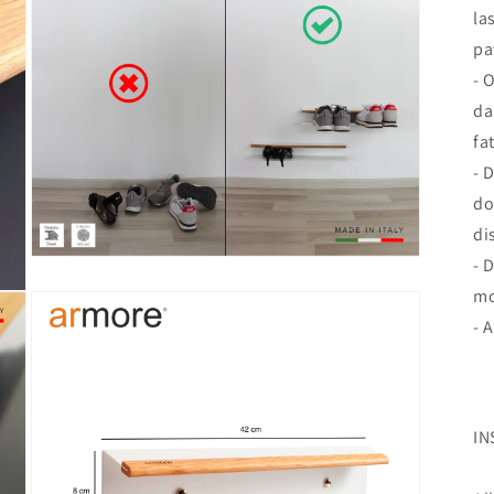
fenêtre
la
modale
pa
- 
da
fa
- 
do
di
- 
Ouvrir
le
mo
média
6
- 
dans
une
fenêtre
modale
IN